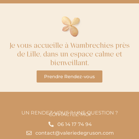
Je vous accueille à Wambrechies près
de Lille, dans un espace calme et
bienveillant.
Prendre Rendez-vous
UN RENDEZ-VOUS ? UNE QUESTION ?
CONTACTEZ-MOI
06 14 17 74 94
contact@valeriedegruson.com