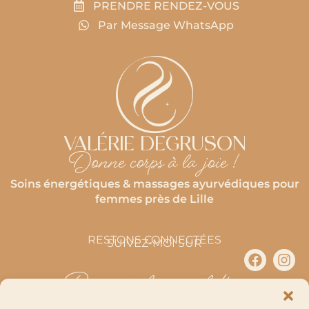
PRENDRE RENDEZ-VOUS
Par Message WhatsApp
VALÉRIE DEGRUSON
Donne corps à la joie !
Soins énergétiques & massages ayurvédiques pour
femmes près de Lille
RESTONS CONNECTÉES
SUIVEZ-MOI SUR
Recevoir la newsletter